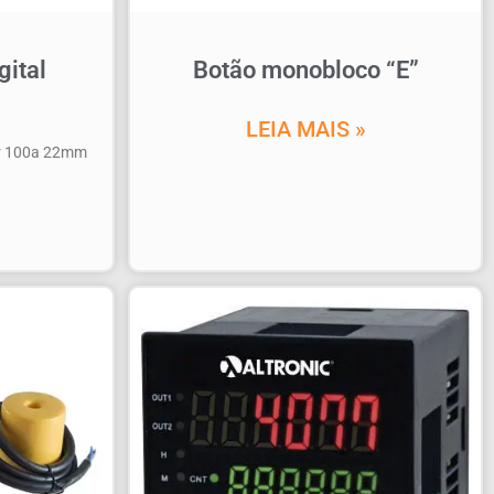
gital
Botão monobloco “E”
LEIA MAIS »
dor 100a 22mm