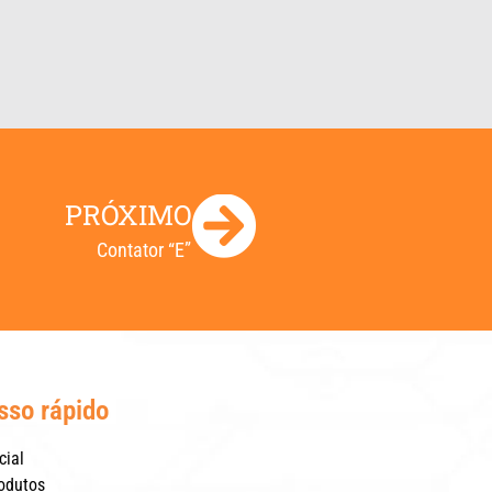
PRÓXIMO
Contator “E”
sso rápido
cial
odutos