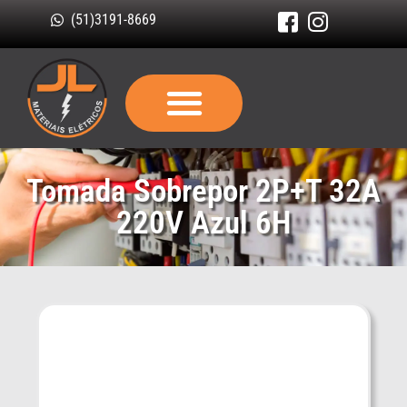
(51)3191-8669
Tomada Sobrepor 2P+T 32A
220V Azul 6H