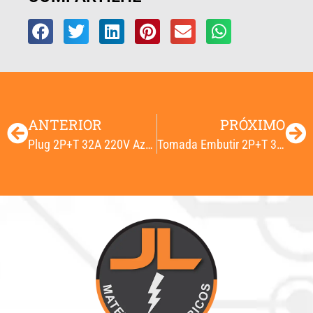
ANTERIOR
PRÓXIMO
Plug 2P+T 32A 220V Azul 6H
Tomada Embutir 2P+T 32A 220V Azul 6H