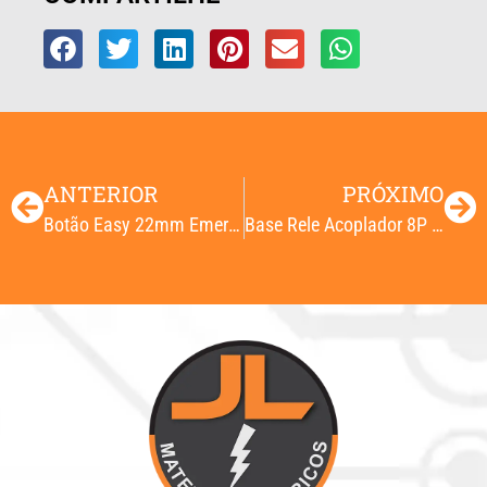
ANTERIOR
PRÓXIMO
Botão Easy 22mm Emergência Gira e Destrava
Base Rele Acoplador 8P 2NA 2NF Redondo