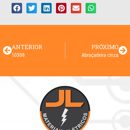
ANTERIOR
PRÓXIMO
10308
Abraçadeira cinza